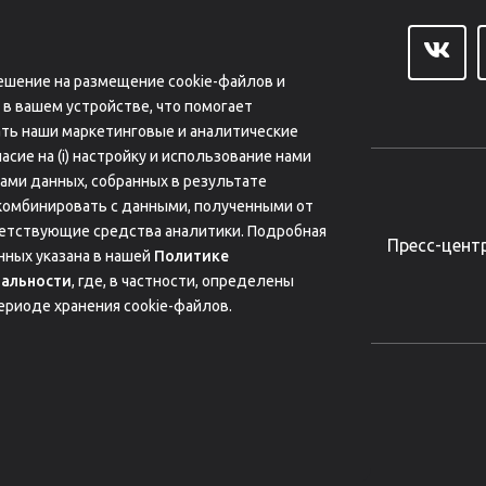
Отдел продаж:
sale@antisleep.ru
зрешение на размещение cookie-файлов и
 в вашем устройстве, что помогает
ать наши маркетинговые и аналитические
асие на (i) настройку и использование нами
нами данных, собранных в результате
комбинировать с данными, полученными от
тветствующие средства аналитики. Подробная
арьера
Новости
Мы в медиа
Пресс-цент
нных указана в нашей
Политике
альности
, где, в частности, определены
ериоде хранения cookie-файлов.
Политика использования Cookies