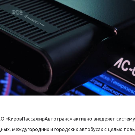
АО «КировПассажирАвтотранс» активно внедряет систем
дных, междугородних и городских автобусах с целью пов