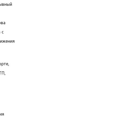
рывный
ова
 с
нижения
орте,
ТП,
ия