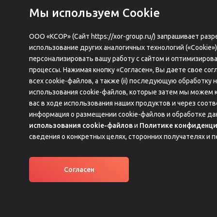
Мы используем Сookie
info@antisleep.ru
8 800 555 41 94
ООО «КСОР» (Сайт https://xor-group.ru/) запрашивает ра
использование других аналогичных технологий («Cookie»)
персонализировать вашу работу с сайтом и оптимизиров
процессы. Нажимая кнопку «Согласен», Вы даете свое согл
всех cookie-файлов, а также (ii) последующую обработку 
использования cookie-файлов, которые затем мы можем 
вас в ходе использования наших продуктов и через соо
Главная
О компании
FAQ
К
информация о размещении cookie-файлов и обработке да
использования cookie-файлов
и
Политике конфиденци
сведения о конкретных целях, сторонних получателях и п
Согласен
ОГРН 1167746446284